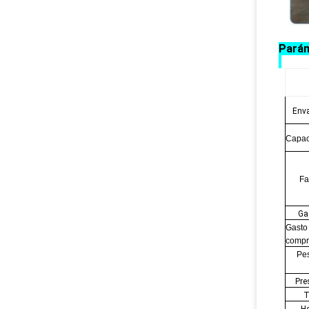
Parám
Env
Capac
Fa
Ga
Gasto 
compr
Pes
Pre
T