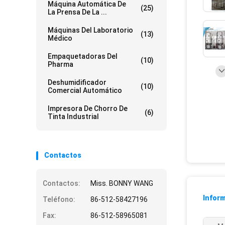
Máquina Automática De
(25)
La Prensa De La ...
Máquinas Del Laboratorio
(13)
Médico
Empaquetadoras Del
(10)
Pharma
Deshumidificador
(10)
Comercial Automático
Impresora De Chorro De
(6)
Tinta Industrial
Contactos
Contactos:
Miss. BONNY WANG
Inform
Teléfono:
86-512-58427196
Fax:
86-512-58965081