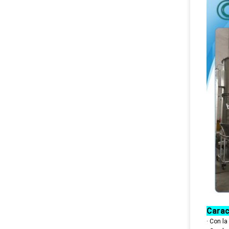
Carac
· Con la