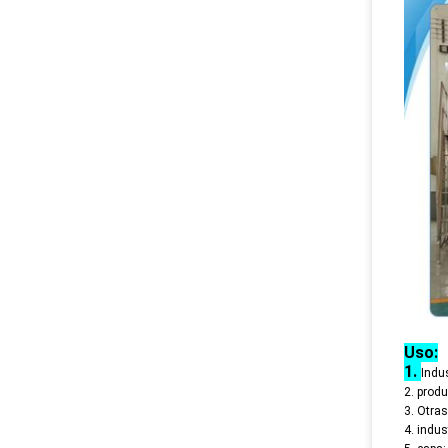
Uso:
1.
Indu
2. produ
3. Otras
4. indus