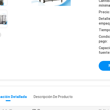
Cantid
mínima
Precio
Detall
empaq
Tiempo
Condic
pago:
Capaci
fuente
ación Detallada
Descripción De Producto