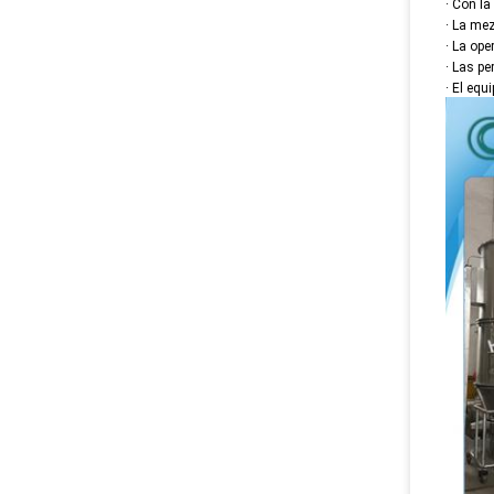
· Con la
· La me
· La ope
· Las p
· El equ