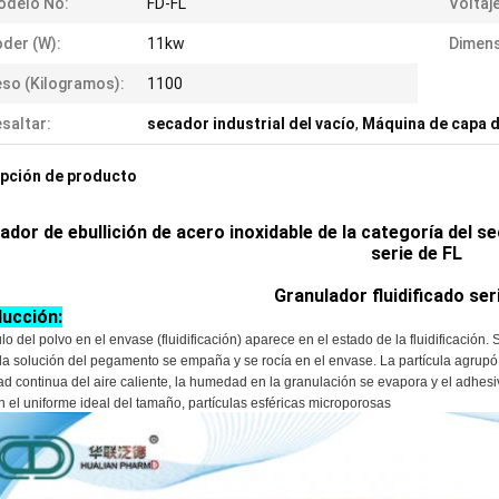
odelo No:
FD-FL
Voltaje
der (W):
11kw
Dimens
so (kilogramos):
1100
saltar:
secador industrial del vacío
,
Máquina de capa de
pción de producto
ador de ebullición de acero inoxidable de la categoría del s
serie de FL
Granulador fluidificado ser
ducción:
lo del polvo en el envase (fluidificación) aparece en el estado de la fluidificación.
 la solución del pegamento se empaña y se rocía en el envase. La partícula agrup
d continua del aire caliente, la humedad en la granulación se evapora y el adhesi
 el uniforme ideal del tamaño, partículas esféricas microporosas