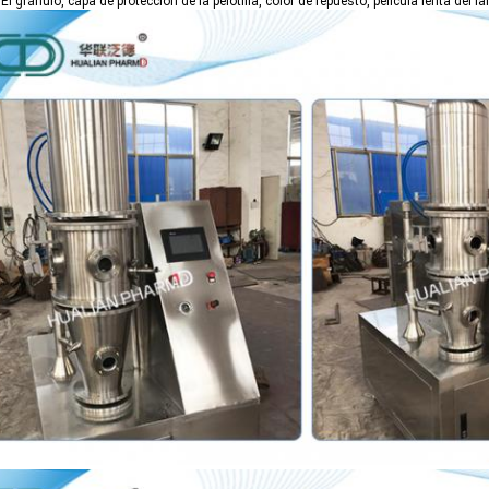
 El gránulo, capa de protección de la pelotilla, color de repuesto, película lenta del 