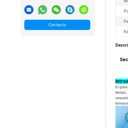
M
Po
Pe
Contacto
Re
Descri
Sec
Intro
El gránu
tiempo,
sequeda
formaron