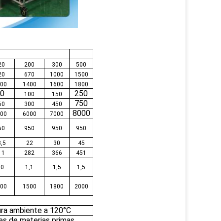
20
200
300
500
20
670
1000
1500
00
1400
1600
1800
0
250
100
150
750
60
300
450
8000
00
6000
7000
50
950
950
950
,5
22
30
45
11
282
366
451
,0
1,1
1,5
1,5
00
1500
1800
2000
ura ambiente a 120°C
es de materias primas