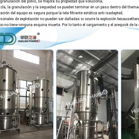
 granulación del polvo, se mejora su propiedad que soluciona;
zcla, la granulación y la sequedad se pueden terminar en un paso dentro del thema
ración del equipo es segura porque la tela filtrante estática anti isadapted;
ersonales de explotación no pueden ser dañadas si ocurre la explosión becausethere
ipo no tiene ninguna esquina muerta. Por lo tanto el cargamento y el arequick de la 