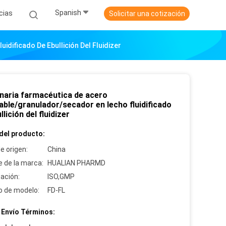
Spanish
cias
Solicitar una cotización
dificado De Ebullición Del Fluidizer
naria farmacéutica de acero
able/granulador/secador en lecho fluidificado
llición del fluidizer
del producto:
e origen:
China
 de la marca:
HUALIAN PHARMD
cación:
ISO,GMP
 de modelo:
FD-FL
 Envío Términos: