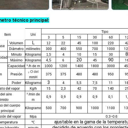
etro técnico principal:
Tipo
ltem
Uni
3
5
15
30
60
1
L
Volumen
12
22
45
100
220
4
ase
Diámetro
milímetro
300
400
550
700
1000
12
8
Minuto
Kilogramo
1,5
4
10
15
30
idad
20
90
4,5
Máximo
Kilogramo
6
45
1
Capacidad
³ /h de m
1000
1200
1400
1800
3000
45
₂ O del
n
Presión
375
375
480
480
950
9
mmH
3
Poder
Kilogramo
4
5,5
7,5
11
18
sto del vapor
Kg/h
15
2,3
42
70
140
2
del aire
³ /min de
0,9
0,9
0,9
0,9
0,1
1
imido
m
o del cuerpo
Kilogramo
500
700
900
1000
1100
13
principal
sión del vapor
Мра
0.3~0.6
ajustable en la gama de la temperat
emperatura
℃
decidido de acuerdo con los proplerti