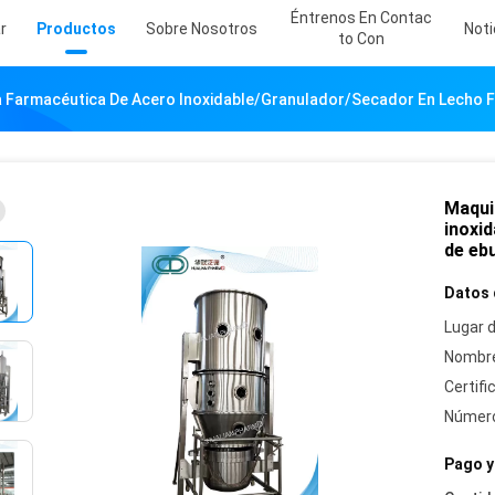
Éntrenos En Contac
r
Productos
Sobre Nosotros
Noti
To Con
 Farmacéutica De Acero Inoxidable/granulador/secador En Lecho Flui
Maqui
inoxid
de ebu
Datos 
Lugar d
Nombre
Certifi
Número
Pago y