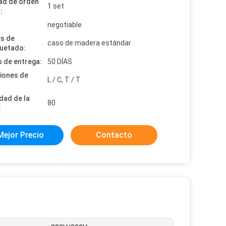
ad de orden
1 set
:
:
negotiable
es de
caso de madera estándar
uetado:
 de entrega:
50 DÍAS
iones de
L / C, T / T
dad de la
80
:
Mejor Precio
Contacto